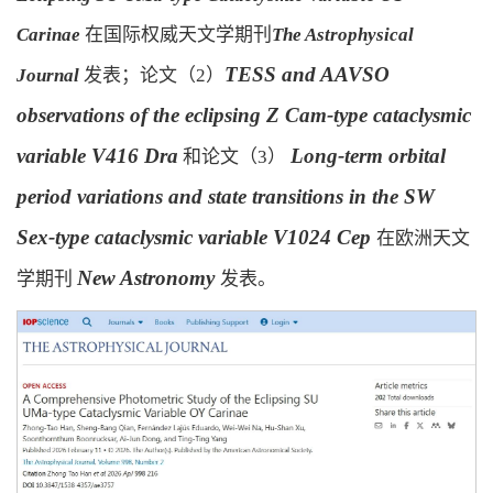
Carinae
在国际权威天文学期刊
The Astrophysical
TESS and AAVSO
Journal
发表
；论文（2）
observations of the eclipsing Z Cam-type cataclysmic
variable V416 Dra
Long-term orbital
和论文（3）
period variations and state transitions in the SW
Sex-type cataclysmic variable V1024 Cep
在欧洲天文
New Astronomy
学期刊
发表
。