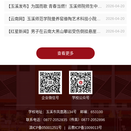
【玉溪发布】为国而歌 青春当燃！玉溪师院师生中超公益看台传承红色基因
2026-04-20
【云南网】玉溪师范学院曼养窑傣陶艺术科技小院签约挂牌 以艺术赋能乡村振兴 用科...
2026-04-20
【红星新闻】男子在云南大黑山攀岩受伤倒挂悬崖血流不止，路过的一群徒步大学生和...
2026-04-20
查看更多
企业微信号
学校公众号
学校地址：玉溪市凤凰路134号 邮编：653100
联系电话：0877-2052835（传真）0877-2052896
滇ICP备05001251号 | 云教ICP备1009013号