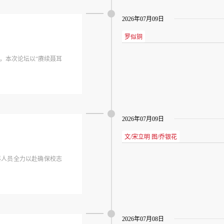
2026年07月09日
罗似铜
年，本次论坛以“赓续聂耳
2026年07月09日
文/宋立明 图/乔银花
纂人员全力以赴确保校志
2026年07月08日