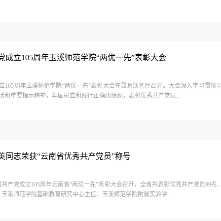
成立105周年玉溪师范学院“两优一先”表彰大会
成立105周年玉溪师范学院“两优一先”表彰大会在聂耳演艺厅召开。大会深入学习贯彻
话和重要指示精神，牢固树立和践行正确政绩观，表彰优秀共产党员...
英同志荣获“云南省优秀共产党员”称号
中国共产党成立105周年云南省“两优一先”表彰大会召开，全省共表彰优秀共产党员99名
。玉溪师范学院基础教育研究中心主任、玉溪师范学院附属实验学...