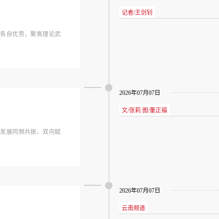
记者/王剑钊
挥各自优势，聚焦理论武
2026年07月07日
文/张莉 图/董正福
量发展同频共振、双向赋
2026年07月07日
云南频道