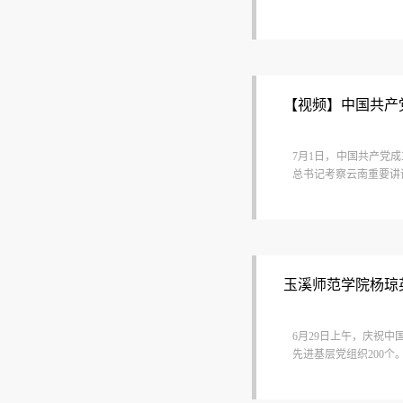
【视频】中国共产党
7月1日，中国共产党
总书记考察云南重要讲
玉溪师范学院杨琼
​6月29日上午，庆祝
先进基层党组织200个