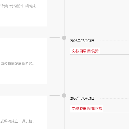
简称“传习馆”）揭牌成
2026年07月03日
文/张国珺 图/侯赟
启两校协同发展新阶段。
2026年07月03日
文/毕晓琳 图/董正福
正式揭牌成立，通过校、