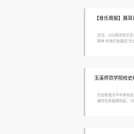
【音乐周报】聂耳
近日，2026聂耳音
精神·传承红色基因”为
玉溪师范学院校史
为全面盘点半年来校志
编写任务圆满完成，7月