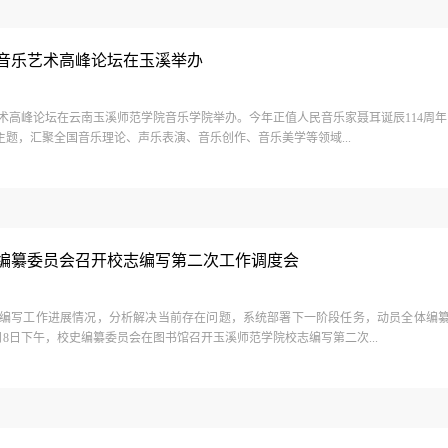
音乐艺术高峰论坛在玉溪举办
乐艺术高峰论坛在云南玉溪师范学院音乐学院举办。今年正值人民音乐家聂耳诞辰114周
主题，汇聚全国音乐理论、声乐表演、音乐创作、音乐美学等领域...
编纂委员会召开校志编写第二次工作调度会
编写工作进展情况，分析解决当前存在问题，系统部署下一阶段任务，动员全体编
8日下午，校史编纂委员会在图书馆召开玉溪师范学院校志编写第二次...