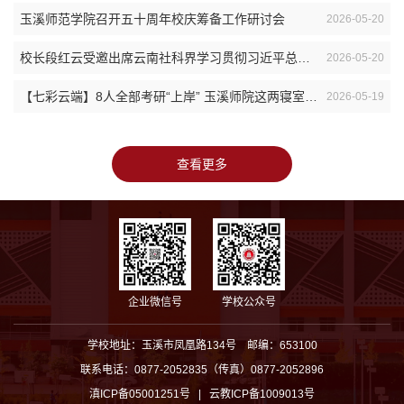
玉溪师范学院召开五十周年校庆筹备工作研讨会
2026-05-20
校长段红云受邀出席云南社科界学习贯彻习近平总书记“5·17”重要讲话精神座谈会并...
2026-05-20
【七彩云端】8人全部考研“上岸” 玉溪师院这两寝室真牛！
2026-05-19
查看更多
企业微信号
学校公众号
学校地址：玉溪市凤凰路134号 邮编：653100
联系电话：0877-2052835（传真）0877-2052896
滇ICP备05001251号 | 云教ICP备1009013号