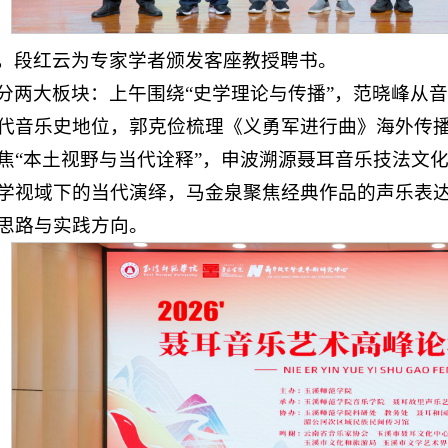
，段红云为专家学者颁发客座教授聘书。
分两大板块：上午围绕“史学理论与传播”，范晓峰从
代音乐史地位，郭克俭梳理《义勇军进行曲》海外传
焦“本土视野与当代诠释”，申波溯源聂耳音乐技法文
学视域下的当代演绎，马金泉聚焦经典作品的声乐表
思路与实践方向。