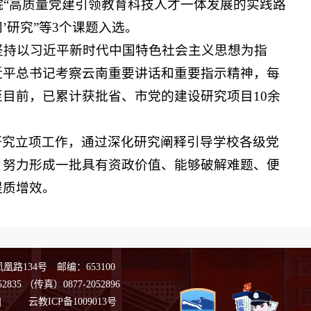
院“高质量党建引领教育科技人才一体发展的实践路
’研究”等3个课题入选。
终坚持以习近平新时代中国特色社会主义思想为指
近平总书记考察云南重要讲话和重要指示精神，每
目前，已累计获批省、市党的建设研究项目10余
研究立项工作，通过深化研究阐释引导学校各级党
，努力形成一批具有资政价值、能够破解难题、便
提质增效。
路134号 邮编：653100
2835
（传真）0877-2052896
|
云教ICP备1009013号