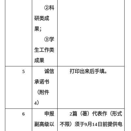
②
科
研类成
果；
③
学
生工作类
成果
5
诚信
打印出来后手填。
承诺书
（附件
4
）
6
申报
2篇（著）代表作（形式
副高级以
不限）须
于9月14日前
提供电