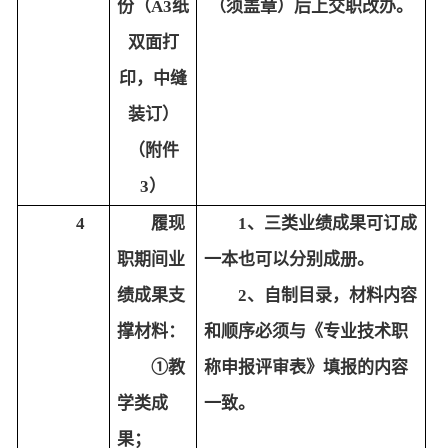
份（A3纸
（须盖章）后上交职改办。
双面打
印，中缝
装订）
（附件
3）
4
履现
1、三类业绩成果可订成
职期间业
一本也可以分别成册。
绩成果支
2、自制目录，材料内容
撑材料：
和顺序必须与《专业技术职
①
教
称申报评审表》填报的内容
学类成
一致。
果；