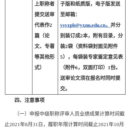
上职称者
子版和纸质版，
电子版发送
提交送审
至邮箱：
代表作
2
ysyzpb@yxnu.edu.cn，
并分
篇（论
别装订成2本，附有目录，分
文、专著
装2袋（资料袋封面见附件
等其他形
5），每袋装专家鉴定意见表
式）
（附件6，双面打印）1份。
送审论文须在报名时同时提
交。
四
、注意事项
（一）
申报中级职称评审人员业绩成果计算时间截
止
2021年8月31日，履职年限计算时间截止2021年10月