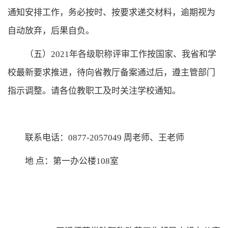
通知安排
工作
，
务必
按时、按
要求
递交材料，逾期视为
自动放弃，后果自负。
（
五
）
2021年各级职称评审工作按
国家、我省和学
校最新
要求推进，待向省教厅备案通过后，遵主管部门
指示调整。请各位教职工及时关注学校通知。
联系电话：
0877-
2057049
周老师、王老师
地
点：第一办公楼
108
室