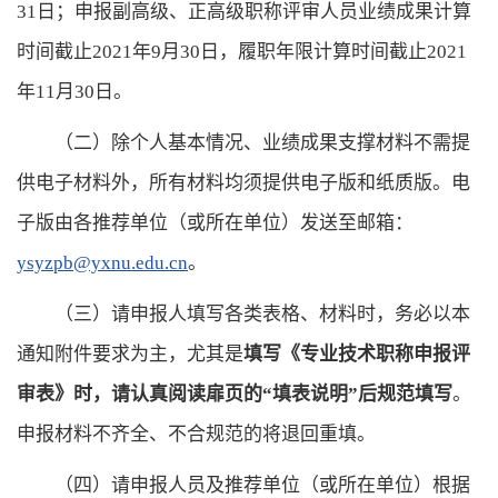
31日；
申报副高级、正高级职称评审人员业绩成果计算
时间截止
2021年9月30日，履职年限计算时间截止2021
年11月30日。
（二）除个人基本情况、业绩成果支撑材料不需提
供电子材料外，所有材料均须提供电子版和纸质版。电
子版由各推荐单位（或所在单位）发送
至
邮箱：
ysyzpb@yxnu.edu.cn
。
（三）
请申报人填写各类表格、材料时，务必以本
通知附件要求为主
，尤其是
填写《
专业技术职称申报评
审表
》时，请认真阅读扉页的
“填表说明”后规范填写
。
申报材料不齐全、不合规范的
将退回重填
。
（
四
）请
申报人员及
推荐单位（或所在单位）
根据