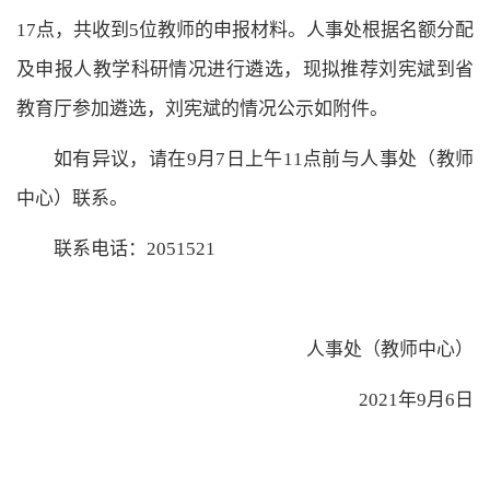
17
点，共收到
5
位教师的申报材料。人事处根据名额分配
及申报人教学科研情况进行遴选，现拟推荐刘宪斌到省
教育厅参加遴选，刘宪斌的情况公示如附件。
如有异议，请在
9
月
7
日上午
11
点前与人事处（教师
中心）联系。
联系电话：
2051521
人事处（教师中心）
2021
年
9
月
6
日