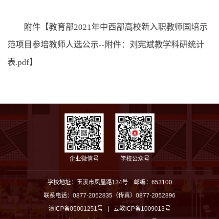
附件【教育部2021年中西部高校新入职教师国培示
范项目参培教师人选公示--附件：刘宪斌教学科研统计
表.pdf】
企业微信号
学校公众号
学校地址：玉溪市凤凰路134号 邮编：653100
联系电话：0877-2052835（传真）0877-2052896
滇ICP备05001251号 | 云教ICP备1009013号