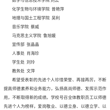
数学与信息技术学院
刘云
化学生物与环境学院
曾艳萍
地理与国土工程学院
吴利
音乐学院
蔡威
马克思主义学院
鲁旭媛
宣传部
张晶晶
人事处
肖海珍
学生处
刘玲
教务处
文萍
希望受表彰的先进个人珍惜荣誉、再接再厉，不断
提高师德素养和业务能力，弘扬高尚师德、发挥示范作
用，不断取得新的成绩。学校号召全体教职员工以
师德
先进
个人
为榜样，爱岗敬业、以德立身、以德立学、以