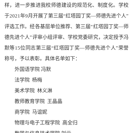
样，进一步推
进
我校师德建设的规范化、制度化。学校
于2021年9月开展了第三届“红塔园丁奖
—
师德先进个人”
评选工作。经各基层单位推荐、第三届“红塔园丁奖—师
德先进个人”
评审小组
评审、学校党委研究，决定授予
冯
默
等15位同志第三届“红塔园丁奖
—
师德先进个人”荣誉
称号，予以表彰。具体名单如下：
外国语学院
冯默
法学院
杨梅
美术学院
林义淋
教师教育学院
王晶晶
商学院
马谊妮
物理与电子工程学院
高全归