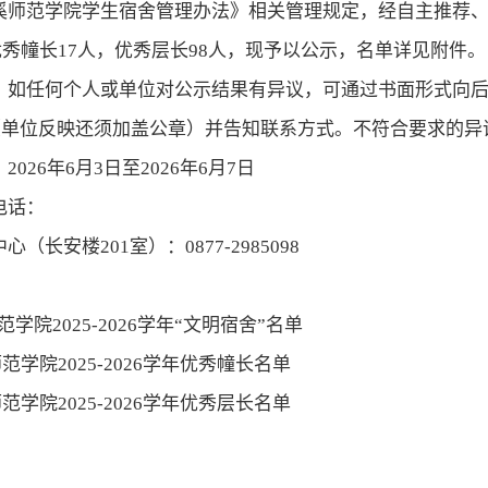
溪师范学院学生
宿舍
管理
办法
》
相关
管理规定，经
自
主推荐
优秀幢长
17
人，优秀层长
98
人
，
现予以公示
，
名单
详
见附件。
，如任何个人或单位对公示结果有异议，可通过书面形式向
（单位反映还须加盖公章）并告知联系方式。不符合要求的异
：
2026
年
6
月
3
日至
2026
年
6
月
7
日
电话：
中心（长安楼
201
室）：
0877-2985098
范学院2025-2026学年“文明宿舍”名单
师范学院2025-2026学年优秀幢长名单
师范学院2025-2026学年优秀层长名单