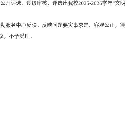
、公开评选、逐级审核，评选出
我校
20
25-2026
学
年
“文明
后勤服务中心反映。反映问题要实事求是、客观公正，须
议，不予受理。