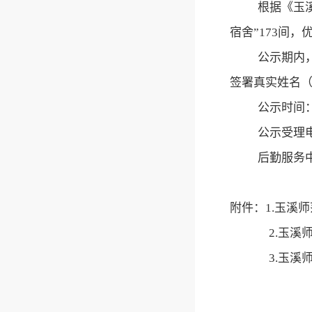
根据《玉
宿舍
”
173
间，
公示期内
签署真实姓名
公示时间
公示受理
后勤服务
附件：
1.玉溪师
2.玉溪
3.玉溪