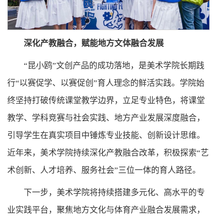
深化产教融合，赋能地方文体融合发展
“昆小鸥”文创产品的成功落地，是美术学院长期践
行“以赛促学、以赛促创”育人理念的鲜活实践。学院始
终坚持打破传统课堂教学边界，立足专业特色，将课堂
教学、学科竞赛与社会实践、地方产业发展深度融合，
引导学生在真实项目中锤炼专业技能、创新设计思维。
近年来，美术学院持续深化产教融合改革，积极探索“艺
术创新、人才培养、服务社会”三位一体的育人路径。
下一步，美术学院将持续搭建多元化、高水平的专
业实践平台，聚焦地方文化与体育产业融合发展需求，