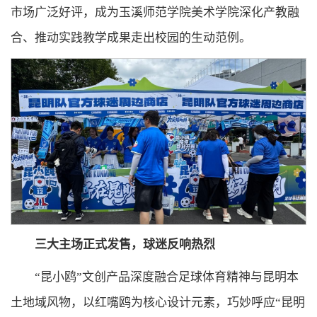
市场广泛好评，成为玉溪师范学院美术学院深化产教融
合、推动实践教学成果走出校园的生动范例。
三大主场正式发售，球迷反响热烈
“昆小鸥”文创产品深度融合足球体育精神与昆明本
土地域风物，以红嘴鸥为核心设计元素，巧妙呼应“昆明