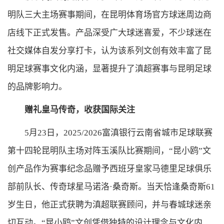
明队三大主场赛事期间，在昆明体育场官方球迷周边商
店线下正式发售。产品深受广大球迷喜爱，不少球迷在
社交媒体自发分享打卡，认为该系列文创有效丰富了昆
明足球赛事文化内涵，显著提升了滇超赛事与昆明足球
的品牌影响力。
赠礼皇马传奇，收获国际关注
5月23日，2025/2026富滇银行云南省城市足球联赛
第十四轮昆明队主场对阵玉溪队比赛期间，“昆小鸥”文
创产品作为赛事纪念品赠予西班牙皇家马德里足球俱乐
部前队长、传奇球星马诺洛·桑奇斯。当天恰逢桑奇斯61
岁生日，他正式获聘为滇超联赛顾问，并与春城球迷亲
切互动。“昆小鸥”文创凭借独特的设计理念与文化内