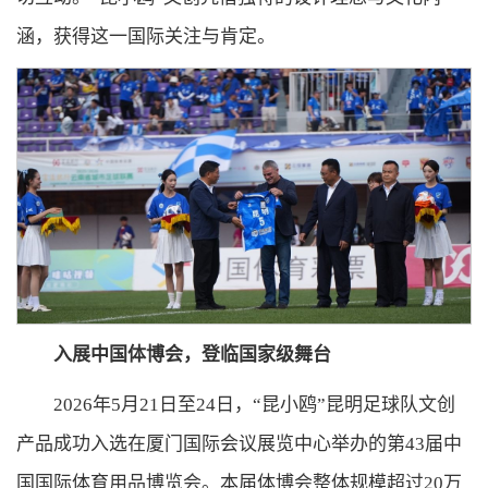
涵，获得这一国际关注与肯定。
入展中国体博会，登临国家级舞台
2026年5月21日至24日，“昆小鸥”昆明足球队文创
产品成功入选在厦门国际会议展览中心举办的第43届中
国国际体育用品博览会。本届体博会整体规模超过20万