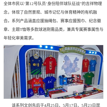
全体市民以‘第12号队员’身份陪伴球队征战”的吉祥物理
念，体现了自然景观、城市记忆与体育精神的有机融
合。系列产品涵盖应援抽绳包、赛事应援围巾、纪念徽
章、主题T恤等多款球迷刚需品类，兼具专属赛事属性与
年轻化审美需求。
该系列文创先后于4月25日、5月17日、5月23日昆