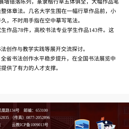
沿展墙错落陈列，篆隶楷行草五体俱全，大幅作品笔
量整体章法。几名大学生围在一幅行草作品前，小
许久，不时用手指在空中摹写笔法。
生作品78件，高校书法专业学生作品143件。这
书法创作与教学实践等展开交流探讨。
，全省书法创作水平稳步提升，在全国书法展览中
展提供了有力的人才支撑。
路134号 邮编：653100
2835
（传真）0877-2052896
|
云教ICP备1009013号