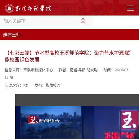
媒体玉师
【七彩云端】节水型高校玉溪师范学院：聚力节水护源 赋
能校园绿色发展
信息来源：玉溪市融媒体中心
作者：记者/易阳 胡景聪
时间：26-06-03
14:28
阅读次数：
731
发布：影像校园