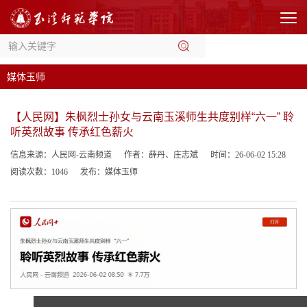
媒体玉师
【人民网】朱枫烈士孙女与云南玉溪师生共度别样“六一” 聆
听英烈故事 传承红色薪火
信息来源：人民网-云南频道
作者：薛丹、庄志斌
时间：26-06-02 15:28
阅读次数：
1046
发布：媒体玉师