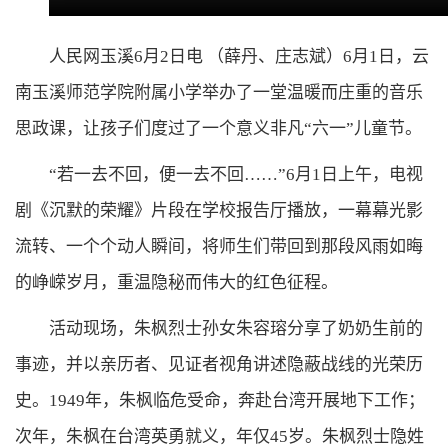
人民网玉溪6月2日电 （薛丹、庄志斌）6月1日，云
南玉溪师范学院附属小学举办了一堂温暖而庄重的音乐
思政课，让孩子们度过了一个意义非凡“六一”儿童节。
“若一去不回，便一去不回……”6月1日上午，电视
剧《沉默的荣耀》片段在学校报告厅播放，一幕幕光影
流转、一个个动人瞬间，将师生们带回到那段风雨如晦
的峥嵘岁月，重温隐秘而伟大的红色征程。
活动现场，朱枫烈士孙女朱容瑢分享了奶奶生前的
事迹，并以亲历者、见证者视角讲述隐蔽战线的光荣历
史。1949年，朱枫临危受命，奔赴台湾开展地下工作；
次年，朱枫在台湾英勇就义，年仅45岁。朱枫烈士隐姓