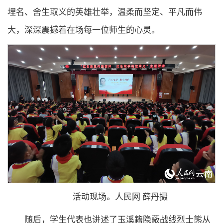
埋名、舍生取义的英雄壮举，温柔而坚定、平凡而伟
大，深深震撼着在场每一位师生的心灵。
活动现场。人民网 薛丹摄
随后，学生代表也讲述了玉溪籍隐蔽战线烈士熊从