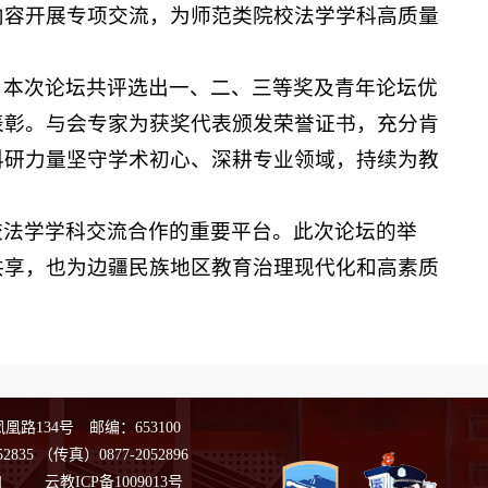
内容开展专项交流，为师范类院校法学学科高质量
，本次论坛共评选出一、二、三等奖及青年论坛优
表彰。与会专家为获奖代表颁发荣誉证书，充分肯
科研力量坚守学术初心、深耕专业领域，持续为教
校法学学科交流合作的重要平台。此次论坛的举
共享，也为边疆民族地区教育治理现代化和高素质
路134号 邮编：653100
2835
（传真）0877-2052896
|
云教ICP备1009013号